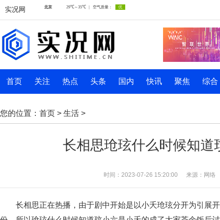
实况网
首页
关注
热点
头条
国内
快讯
聚焦
综合
您的位置：
首页
>
生活
>
长相思玱玹什么时候知道
时间：2023-07-26 15:20:00
来源：网络
长相思正在热播，由于剧中开始是以小夭玱玹分开为引展开
份，所以玱玹什么时候知道玟小六是小夭的成了大家茶余饭后讨