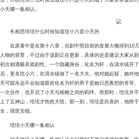
小夭哪一集相认。
长相思玱玹什么时候知道玟小六是小夭的
在原著中是在第十八章，但剧中照目前的发展大概得到10几
人物的背景，不过由于该剧正在更新，具体的还是建议大家从剧
初次相遇极具戏剧性。一个隐藏身份，化名为轩，在清水镇开了
员，更名玟小六，在清水镇做了一名大夫。他对她起疑，她对他
夭可能永远不会知道眼前化名为轩的男子是她日思夜想的哥哥。
一次合作，也开启了小夭与相柳之间的羁绊。而那时，玱玹并不
上了五神山，玱玹才恍然大悟。那一刻，玱玹是欣喜的，他终于
全，现世安稳。
玱玹小夭哪一集相认