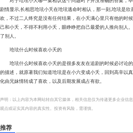
对于玱玹小夭哪一集相认这个问题时下并没准确的答案，
剧情显示,长相思玱玹小夭在玱玹逃命时相认，那一刻,玱玹是
欢，不过二人终究是没有任何结果，在小夭满心里只有他的时候
己和小夭，不得不利用小夭，眼睁睁把自己最爱的人推向别人。
了别人。
玱玹什么时候喜欢小夭的
玱玹什么时候喜欢小夭的是很多友友在追剧的时候必讨论
的描述，就原著我们知道玱玹是在小六变成小夭，回到高辛以真
化由兄妹情转成了喜欢，以及后期发展成占有欲。
声明：以上内容为本网站转自其它媒体，相关信息仅为传递更多企业信息
观点或证实其内容的真实性。投资有风险，需谨慎。
推荐