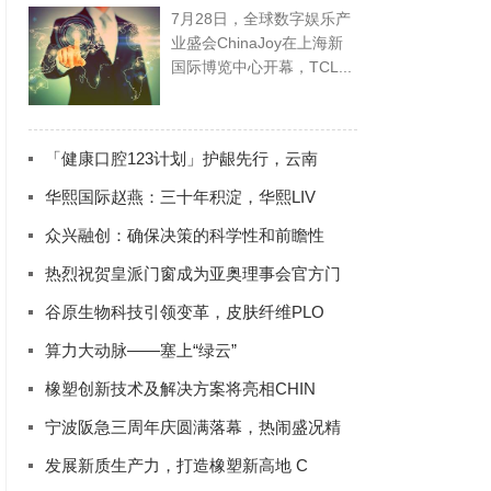
7月28日，全球数字娱乐产
业盛会ChinaJoy在上海新
国际博览中心开幕，TCL...
「健康口腔123计划」护龈先行，云南
华熙国际赵燕：三十年积淀，华熙LIV
众兴融创：确保决策的科学性和前瞻性
热烈祝贺皇派门窗成为亚奥理事会官方门
谷原生物科技引领变革，皮肤纤维PLO
算力大动脉——塞上“绿云”
橡塑创新技术及解决方案将亮相CHIN
宁波阪急三周年庆圆满落幕，热闹盛况精
发展新质生产力，打造橡塑新高地 C