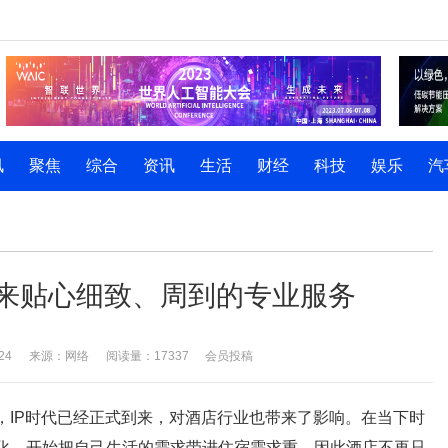
讯
聚焦
综合
资讯
生活
财经
科技
娱乐
汽
”带来贴心细致、周到的专业服务
24
来源：网络
阅读量：17337
会员投稿
，IP时代已经正式到来，对酒店行业也带来了影响。在当下时
化，开始把自己生活的需求带进住宿需求重，因此酒店不再只