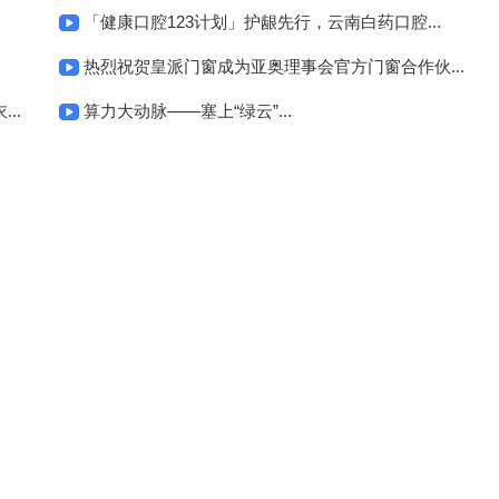
「健康口腔123计划」护龈先行，云南白药口腔...
热烈祝贺皇派门窗成为亚奥理事会官方门窗合作伙...
..
算力大动脉——塞上“绿云”...