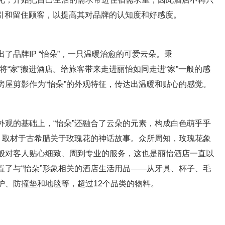
吸引和留住顾客，以提高其对品牌的认知度和好感度。
了品牌IP “怡朵”，一只温暖治愈的可爱云朵。秉
念，将“家”搬进酒店。给旅客带来走进丽怡如同走进“家”一般的感
房屋剪影作为“怡朵”的外观特征，传达出温暖和贴心的感觉。
外观的基础上，“怡朵”还融合了云朵的元素，构成白色萌乎乎
饰，取材于古希腊关于玫瑰花的神话故事。众所周知，玫瑰花象
般对客人贴心细致、周到专业的服务，这也是丽怡酒店一直以
置了与“怡朵”形象相关的酒店生活用品——从牙具、杯子、毛
护、防撞垫和地毯等，超过12个品类的物料。