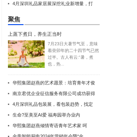
4月深圳礼品家居展深挖礼业新增量，打
聚焦
上蒸下煮日，养生正当时
7月23日大暑节气至，意味
着癸卯年的二十四节气已然
过半。古人有云:“暑，煮
也，热...
华熙集团赵燕的艺术愿景：培育青年才俊
南京君优企业征信服务有限公司成功获得
4月深圳礼品包装展，看包装趋势，找定
生命?至美至AI爱 福寿园举办业内
华熙集团赵燕倾情寄语青年艺术家 呵
金帝智能厨电2024年营销年会暨“金