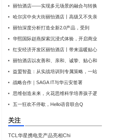
丽怡酒店——实现多元场景的融合与转换
哈尔滨中央大街丽怡酒店丨高级又不失亲
丽怡深度分析打造全新2.0产品，受到
华熙国际赵燕探索沉浸式体验，开启商业
红安经济开发区丽怡酒店丨带来温暖贴心
丽怡酒店以友善和、亲和、诚挚、贴心和
益盟智盈：从实战培训到专属策略，一站
战略合作｜SAGA IT与华云安签署
思维创造未来，火花思维科学培养孩子逻
五一狂欢不停歇，Hello语音联合Q
关注
TCL华星携电竞产品亮相Chi