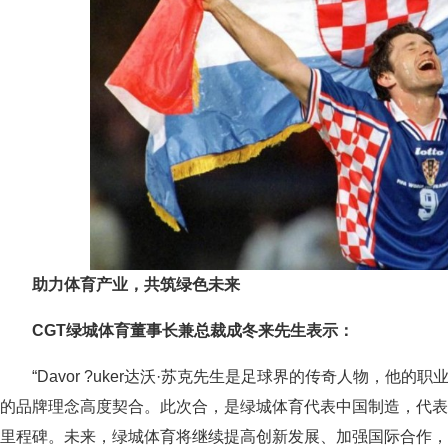
助力体育产业，共筑绿色未来
CGT绿城体育董事长兼总裁成冬来先生表示：
“Davor ?uker达沃·苏克先生是足球界的传奇人物，他
的品牌理念高度契合。此次合，是绿城体育代表中国制造，代表
里程碑。未来，绿城体育将继续提高创新发展、加强国际合作，