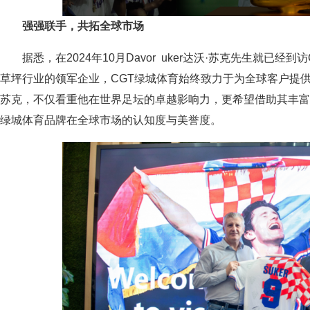
强强联手，共拓全球市场
据悉，在2024年10月Davor uker达沃·苏克先生就已
草坪行业的领军企业，CGT绿城体育始终致力于为全球客户提
苏克，不仅看重他在世界足坛的卓越影响力，更希望借助其丰富
绿城体育品牌在全球市场的认知度与美誉度。