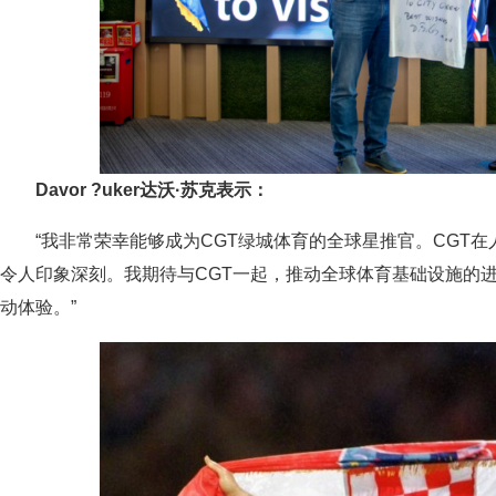
Davor ?uker
达沃·苏克表示：
“我非常荣幸能够成为CGT绿城体育的全球星推官。CGT
令人印象深刻。我期待与CGT一起，推动全球体育基础设施的
动体验。”