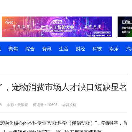
讯
聚焦
综合
资讯
生活
财经
科技
娱乐
汽
了，宠物消费市场人才缺口短缺显著
6
来源：天眼查
阅读量：10603
会员投稿
以宠物为核心的本科专业“动物科学（伴侣动物）”，学制4年，首
习，后三年转至烟台研究院，毕业证书与校本部相同。