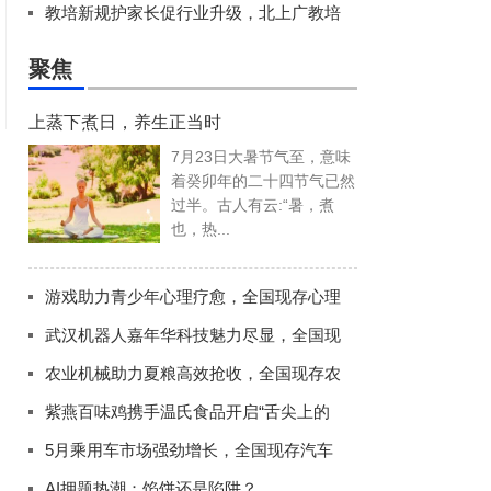
教培新规护家长促行业升级，北上广教培
聚焦
上蒸下煮日，养生正当时
7月23日大暑节气至，意味
着癸卯年的二十四节气已然
过半。古人有云:“暑，煮
也，热...
游戏助力青少年心理疗愈，全国现存心理
武汉机器人嘉年华科技魅力尽显，全国现
农业机械助力夏粮高效抢收，全国现存农
紫燕百味鸡携手温氏食品开启“舌尖上的
5月乘用车市场强劲增长，全国现存汽车
AI押题热潮：馅饼还是陷阱？