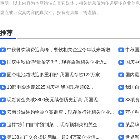
声明：以上内容为本网站转自其它媒体，相关信息仅为传递更多企业信息
观点或证实其内容的真实性。投资有风险，需谨慎。
推荐
中秋餐饮消费迎高峰，餐饮相关企业今年以来新增...
中秋国
国庆中秋旅游“量价齐升”，现存旅游相关企业近...
国庆中
固态电池领域迎多重利好 我国现存超122万家...
国内最
13部电影逐鹿2025国庆档 我国现存超82...
我国自
现货黄金突破3800美元续创历史新高 我国现...
32项
云南导游逼购物被立案调查，现存旅行社相关企业...
守护种
追捧“冻门”自制“预制菜”，现存预制菜相关企...
某品牌
第138届广交会扬帆启航，超3.4万家企业借...
世界智