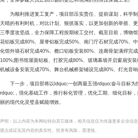
为顺利推进复工复产，项目部压实责任、提前谋划，科学
天晴的有利时机，对比计划、狠抓落实，以更加创新的举措、更
三季度攻坚战，全力保障工程按期竣工交付。截至目前，博物馆外
花铝板完成80%、屋脊铝板完成50%、南门厅石材完成70%、中
化馆外墙石材完成40%、檐口铝板安装80%、连廊骨架满焊完成
100%;图书馆屋面铝板、打胶完成80%、玻璃幕墙开启窗扇安装
机械设备安装完成70%、舞台机械桥架铺设完成80%、灯光音响
下一步，项目部将以ldquo;一创两最五强rdquo;奋斗目标
rdquo;，强化基础工作，推行标化管理，优化工期、细化目
丽的现代化灵璧县赋能增效。
声明：以上内容为本网站转自其它媒体，相关信息仅为传递更多企业信息
观点或证实其内容的真实性。投资有风险，需谨慎。