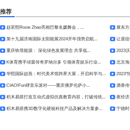
推荐
赵若熙Roxie Zhao亮相巴黎名媛舞会，...
展东方
第十九届济南国际太阳能展2024开年强势启航...
让退役
重庆铁塔能源： 深化绿色发展理念 共享低...
202
K体育携手绿茵传奇罗纳尔多 引领体育娱乐行业...
北京海
华熙国际赵燕：时代美术馆跨界大展，开启科学与...
2023
CIAO!Fun肆音乐派对——重庆佛罗伦萨小...
酒香传
积木易搭打造互动式虚拟仿真教育内容，打破传统...
夜经济
积木易搭携3D数字化硬核科技产品及解决方案参...
宁德时