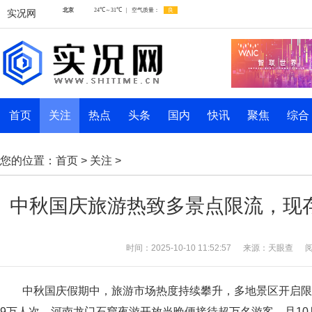
实况网
首页
关注
热点
头条
国内
快讯
聚焦
综合
您的位置：
首页
>
关注
>
中秋国庆旅游热致多景点限流，现存
时间：2025-10-10 11:52:57
来源：天眼查
阅
中秋国庆假期中，旅游市场热度持续攀升，多地景区开启
9万人次，河南龙门石窟夜游开放当晚便接待超万名游客，且10