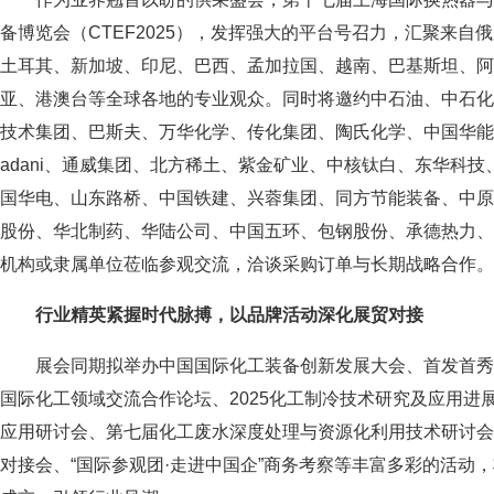
备博览会（CTEF2025），发挥强大的平台号召力，汇聚来
土耳其、新加坡、印尼、巴西、孟加拉国、越南、巴基斯坦、阿
亚、港澳台等全球各地的专业观众。同时将邀约中石油、中石化
技术集团、巴斯夫、万华化学、传化集团、陶氏化学、中国华能
adani、通威集团、北方稀土、紫金矿业、中核钛白、东华科
国华电、山东路桥、中国铁建、兴蓉集团、同方节能装备、中原
股份、华北制药、华陆公司、中国五环、包钢股份、承德热力、
机构或隶属单位莅临参观交流，洽谈采购订单与长期战略合作。
行业精英紧握时代脉搏，以品牌活动深化展贸对接
展会同期拟举办中国国际化工装备创新发展大会、首发首秀
国际化工领域交流合作论坛、2025化工制冷技术研究及应用进展
应用研讨会、第七届化工废水深度处理与资源化利用技术研讨会、
对接会、“国际参观团·走进中国企”商务考察等丰富多彩的活动