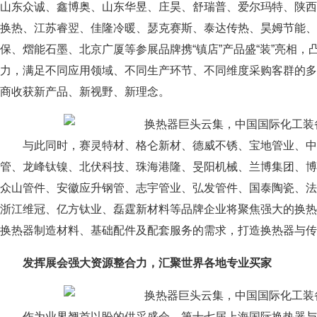
山东众诚、鑫博奥、山东华昱、庄昊、舒瑞普、爱尔玛特、陕西
换热、江苏睿翌、佳隆冷暖、瑟克赛斯、泰达传热、昊姆节能、
保、熠能石墨、北京广厦等参展品牌携“镇店”产品盛“装”亮相
力，满足不同应用领域、不同生产环节、不同维度采购客群的多
商收获新产品、新视野、新理念。
与此同时，赛灵特材、格仑新材、德威不锈、宝地管业、中
管、龙峰钛镍、北伏科技、珠海港隆、旻阳机械、兰博集团、博
众山管件、安徽应升钢管、志宇管业、弘发管件、国泰陶瓷、法
浙江维冠、亿方钛业、磊霆新材料等品牌企业将聚焦强大的换热
换热器制造材料、基础配件及配套服务的需求，打造换热器与传
发挥
展会
强大资源整合力
，
汇聚世界各地专业买家
作为业界翘首以盼的供采盛会，第十七届上海国际换热器与传