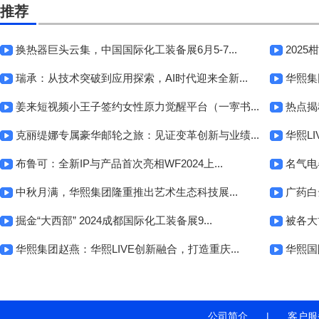
推荐
换热器巨头云集，中国国际化工装备展6月5-7...
202
瑞承：从技术突破到应用探索，AI时代迎来全新...
华熙集团
姜来短视频小王子签约女性原力觉醒平台（一寕书...
热点揭
克丽缇娜专属豪华邮轮之旅：见证变革创新与业绩...
华熙L
布鲁可：全新IP与产品首次亮相WF2024上...
名气电
中秋月满，华熙集团隆重推出艺术生态科技展...
广药白
掘金“大西部” 2024成都国际化工装备展9...
被各大博
华熙集团赵燕：华熙LIVE创新融合，打造重庆...
华熙国
公司简介
|
客户服